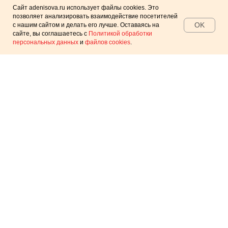
Сайт adenisova.ru использует файлы cookies. Это
позволяет анализировать взаимодействие посетителей
OK
с нашим сайтом и делать его лучше. Оставаясь на
сайте, вы соглашаетесь с
Политикой обработки
Профи / «Репетиторы» /
персональных данных
и
файлов cookies
.
Январь '20
Реклама одного из направлений онлайн-сервиса
© 2019—2026
Услуги
Агентство