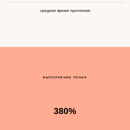
дочитываний всех публикаций до конца
6 100 000
суммарный охват карточек
1:30 мин
среднее время прочтения